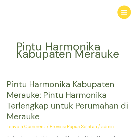
Skip
Main
to
Men
content
Pintu Harmonika
Kabupaten Merauke
Pintu Harmonika Kabupaten
Pintu
Harmonika
Merauke: Pintu Harmonika
Kabupaten
Terlengkap untuk Perumahan di
Merauke:
Pintu
Merauke
Harmonika
Terlengkap
Leave a Comment
/
Provinsi Papua Selatan
/
admin
untuk