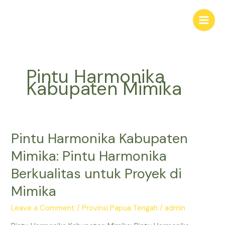
Skip
Main
to
Men
content
Pintu Harmonika
Kabupaten Mimika
Pintu Harmonika Kabupaten
Pintu
Harmonika
Mimika: Pintu Harmonika
Kabupaten
Berkualitas untuk Proyek di
Mimika:
Pintu
Mimika
Harmonika
Berkualitas
Leave a Comment
/
Provinsi Papua Tengah
/
admin
untuk