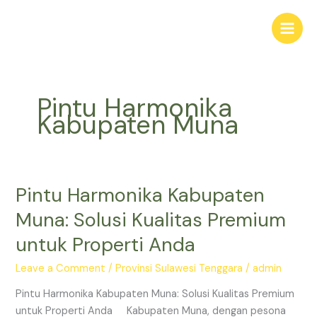
Skip
Main
to
Men
content
Pintu Harmonika
Kabupaten Muna
Pintu Harmonika Kabupaten
Pintu
Harmonika
Muna: Solusi Kualitas Premium
Kabupaten
untuk Properti Anda
Muna:
Solusi
Leave a Comment
/
Provinsi Sulawesi Tenggara
/
admin
Kualitas
Premium
Pintu Harmonika Kabupaten Muna: Solusi Kualitas Premium
untuk
untuk Properti Anda Kabupaten Muna, dengan pesona