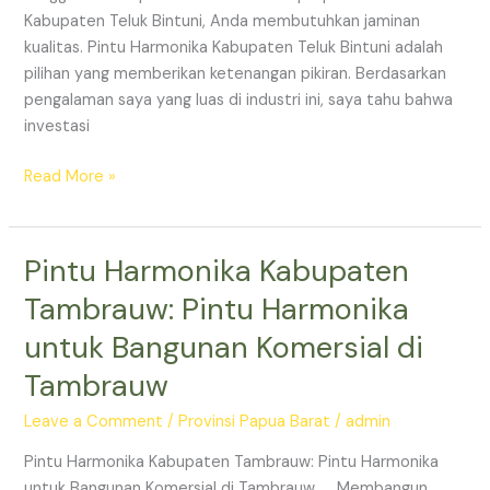
Teluk
Kabupaten Teluk Bintuni, Anda membutuhkan jaminan
Bintuni
kualitas. Pintu Harmonika Kabupaten Teluk Bintuni adalah
pilihan yang memberikan ketenangan pikiran. Berdasarkan
pengalaman saya yang luas di industri ini, saya tahu bahwa
investasi
Read More »
Pintu Harmonika Kabupaten
Pintu
Harmonika
Tambrauw: Pintu Harmonika
Kabupaten
untuk Bangunan Komersial di
Tambrauw:
Pintu
Tambrauw
Harmonika
untuk
Leave a Comment
/
Provinsi Papua Barat
/
admin
Bangunan
Pintu Harmonika Kabupaten Tambrauw: Pintu Harmonika
Komersial
untuk Bangunan Komersial di Tambrauw Membangun