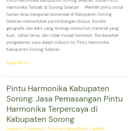
Pintu Harmonika Kabupaten Sorong Selatan: Solusi Pintu
Terbaik
Harmonika Terbaik di Sorong Selatan Memilih pintu untuk
di
hunian atau bangunan komersial di Kabupaten Sorong
Sorong
Selatan memerlukan pertimbangan khusus. Kondisi
Selatan
geografis dan iklim yang lembap menuntut material yang
kuat, tahan lama, dan tidak mudah berkarat. Berdasarkan
pengalaman saya dalam industri ini, Pintu Harmonika
Kabupaten Sorong Selatan
Read More »
Pintu Harmonika Kabupaten
Pintu
Harmonika
Sorong: Jasa Pemasangan Pintu
Kabupaten
Harmonika Terpercaya di
Sorong:
Jasa
Kabupaten Sorong
Pemasangan
Pintu
Leave a Comment
/
Provinsi Papua Barat
/
admin