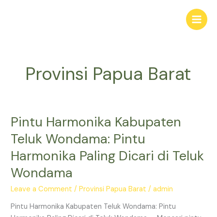
Skip
Main
to
Men
content
Provinsi Papua Barat
Pintu Harmonika Kabupaten
Pintu
Harmonika
Teluk Wondama: Pintu
Kabupaten
Harmonika Paling Dicari di Teluk
Teluk
Wondama:
Wondama
Pintu
Harmonika
Leave a Comment
/
Provinsi Papua Barat
/
admin
Paling
Pintu Harmonika Kabupaten Teluk Wondama: Pintu
Dicari