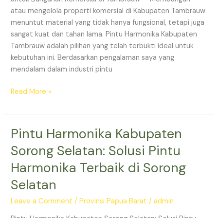
di
atau mengelola properti komersial di Kabupaten Tambrauw
Tambrauw
menuntut material yang tidak hanya fungsional, tetapi juga
sangat kuat dan tahan lama. Pintu Harmonika Kabupaten
Tambrauw adalah pilihan yang telah terbukti ideal untuk
kebutuhan ini. Berdasarkan pengalaman saya yang
mendalam dalam industri pintu
Read More »
Pintu Harmonika Kabupaten
Pintu
Harmonika
Sorong Selatan: Solusi Pintu
Kabupaten
Harmonika Terbaik di Sorong
Sorong
Selatan:
Selatan
Solusi
Pintu
Leave a Comment
/
Provinsi Papua Barat
/
admin
Harmonika