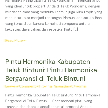
Harmonika Paling Dicari di Teluk Wondama Mencari pintu
di
yang ideal untuk properti Anda di Teluk Wondama, dengan
Teluk
keindahan alam yang memukau namun juga iklim tropis yang
Wondama
menuntut, bisa menjadi tantangan. Namun, ada satu pilihan
yang terus dicari karena kombinasi sempurna antara
kekuatan, daya tahan, dan estetika: Pintu […]
Read More »
Pintu Harmonika Kabupaten
Pintu
Harmonika
Teluk Bintuni: Pintu Harmonika
Kabupaten
Bergaransi di Teluk Bintuni
Teluk
Bintuni:
Leave a Comment
/
Provinsi Papua Barat
/
admin
Pintu
Harmonika
Pintu Harmonika Kabupaten Teluk Bintuni: Pintu Harmonika
Bergaransi
Bergaransi di Teluk Bintuni Saat mencari pintu yang
di
tangguh dan dapat diandalkan untuk properti Anda di