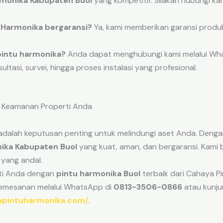
rmonika Kabupaten Buol
yang kompetitif. Silakan hubungi 
 Harmonika bergaransi?
Ya, kami memberikan garansi produ
intu harmonika?
Anda dapat menghubungi kami melalui Wha
tasi, survei, hingga proses instalasi yang profesional.
uk Keamanan Properti Anda
adalah keputusan penting untuk melindungi aset Anda. Denga
ika Kabupaten Buol
yang kuat, aman, dan bergaransi. Kami
yang andal.
ti Anda dengan
pintu harmonika Buol
terbaik dari Cahaya P
pemesanan melalui WhatsApp di
0813-3506-0866
atau kunju
yapintuharmonika.com/
.