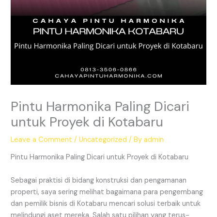
Pintu Harmonika Paling Dicari
untuk Proyek di Kotabaru
Leave a Comment
/
Uncategorized
/ By
admin
Pintu Harmonika Paling Dicari untuk Proyek di Kotabaru
Sebagai praktisi di bidang konstruksi dan pengamanan
properti, saya sering melihat bagaimana para pengembang
dan pemilik bisnis di Kotabaru mencari solusi terbaik untuk
melindungi aset mereka. Salah satu pilihan yang terus-