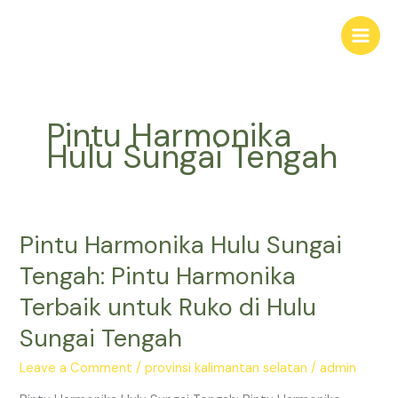
Skip
Main
to
Men
content
Pintu Harmonika
Hulu Sungai Tengah
Pintu Harmonika Hulu Sungai
Pintu
Harmonika
Tengah: Pintu Harmonika
Hulu
Terbaik untuk Ruko di Hulu
Sungai
Tengah:
Sungai Tengah
Pintu
Harmonika
Leave a Comment
/
provinsi kalimantan selatan
/
admin
Terbaik