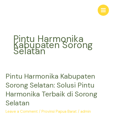
Skip
Main
to
Men
content
Pintu Harmonika
Kabupaten Sorong
Selatan
Pintu Harmonika Kabupaten
Pintu
Harmonika
Sorong Selatan: Solusi Pintu
Kabupaten
Harmonika Terbaik di Sorong
Sorong
Selatan:
Selatan
Solusi
Pintu
Leave a Comment
/
Provinsi Papua Barat
/
admin